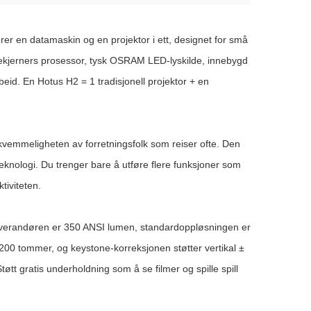
r en datamaskin og en projektor i ett, designet for små
ekjerners prosessor, tysk OSRAM LED-lyskilde, innebygd
eid. En Hotus H2 = 1 tradisjonell projektor + en
ekvemmeligheten av forretningsfolk som reiser ofte. Den
eknologi. Du trenger bare å utføre flere funksjoner som
tiviteten.
rleverandøren er 350 ANSI lumen, standardoppløsningen er
200 tommer, og keystone-korreksjonen støtter vertikal ±
tøtt gratis underholdning som å se filmer og spille spill