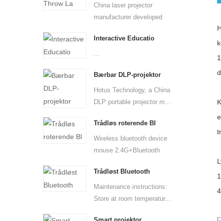
China laser projector
manufacturer developed
H
ultra...
Interactive Educatio
k
...
1
d
Bærbar DLP-projektor
Hotus Technology, a China
DLP portable projector m...
K
e
Trådløs roterende Bl
t
Wireless bluetooth device
mouse 2.4G+Bluetooth
L
Two...
Trådløst Bluetooth
1
Maintenance instructions:
4
Store at room temperatur...
Smart projektor