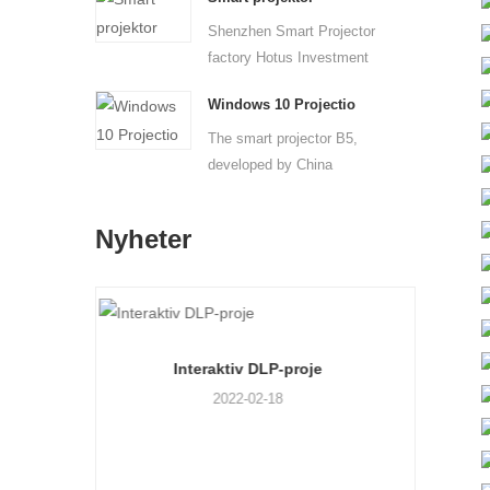
Shenzhen Smart Projector
factory Hotus Investment
...
Windows 10 Projectio
The smart projector B5,
developed by China
Windows...
Nyheter
v DLP-proje
Smart lommeprojektor
-02-18
2022-02-18
Hotus Technology, a China Smart
Business Projector...