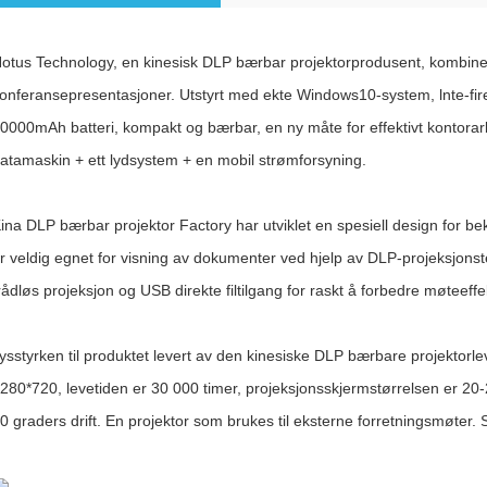
otus Technology, en kinesisk DLP bærbar projektorprodusent, kombinere
onferansepresentasjoner. Utstyrt med ekte Windows10-system, lnte-fir
0000mAh batteri, kompakt og bærbar, en ny måte for effektivt kontorarb
atamaskin + ett lydsystem + en mobil strømforsyning.
ina DLP bærbar projektor Factory har utviklet en spesiell design for b
r veldig egnet for visning av dokumenter ved hjelp av DLP-projeksjonst
rådløs projeksjon og USB direkte filtilgang for raskt å forbedre møteeffek
ysstyrken til produktet levert av den kinesiske DLP bærbare projekto
280*720, levetiden er 30 000 timer, projeksjonsskjermstørrelsen er 20-
0 graders drift. En projektor som brukes til eksterne forretningsmøter. S