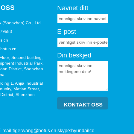
 OSS
Navnet ditt
 (Shenzhen) Co., Ltd.
E-post
879583
s.cn
hotus.cn
Din beskjed
Floor, Second building,
ipment Industrial Park,
oan District, Shenzhen
ina
ing 1, Anjia Industrial
unity, Matian Street,
istrict, Shenzhen
KONTAKT OSS
 E-mail:tigerwang@hotus.cn skype:hyundailcd