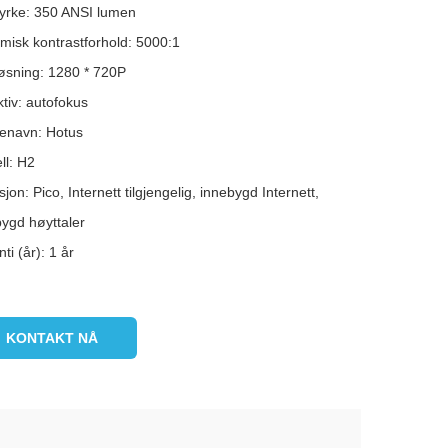
tyrke: 350 ANSI lumen
misk kontrastforhold: 5000:1
øsning: 1280 * 720P
tiv: autofokus
enavn: Hotus
ll: H2
jon: Pico, Internett tilgjengelig, innebygd Internett,
bygd høyttaler
ti (år): 1 år
KONTAKT NÅ