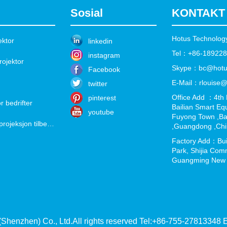
Sosial
KONTAKT
Hotus Technology
ektor
linkedin
Tel：+86-18922
instagram
rojektor
Skype：bc@hotu
Facebook
E-Mail：rlouise@
twitter
Office Add ：4th 
pinterest
r bedrifter
Bailian Smart Equ
youtube
Fuyong Town ,Ba
hotus business projektor projeksjon tilbehør
,Guangdong ,Ch
Factory Add：Build
Park, Shijia Comm
Guangming New D
Shenzhen) Co., Ltd.All rights reserved Tel:+86-755-27813348