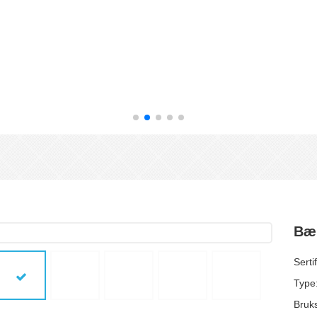
Bær
Sert
Type:
Bruk