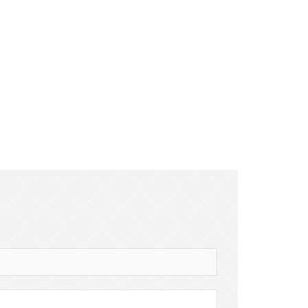
Business bærbar proj
2022-02-18
The smart projector B5, developed by
Shenzhen port...