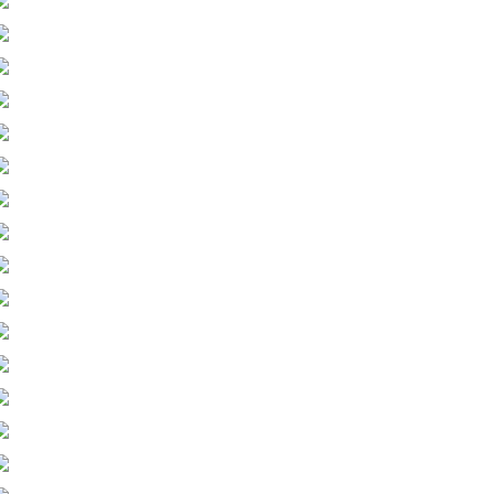
Trådløs roterende Bl
Trådløst Bl
2022-02-18
2022-02
Wireless bluetooth device mouse
Maintenance instructio
2.4G+Bluetooth Two...
temperatu