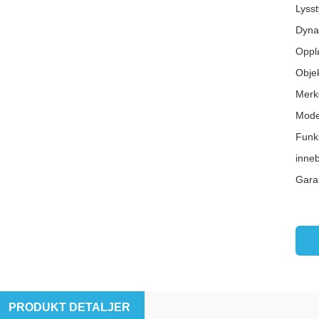
Lyss
Dyna
Oppl
Objek
Merk
Mode
Funks
inne
Garan
PRODUKT DETALJER