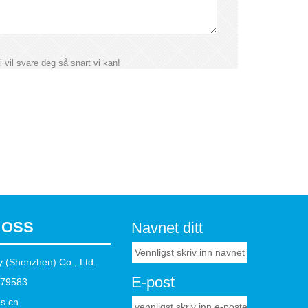
i vil svare deg så snart vi kan!
 OSS
Navnet ditt
 (Shenzhen) Co., Ltd.
E-post
879583
s.cn