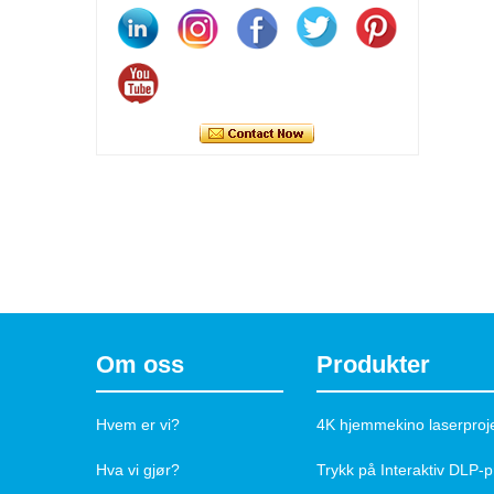
Kontakt nå
Om oss
Produkter
Hvem er vi?
4K hjemmekino laserproj
Hva vi gjør?
Trykk på Interaktiv DLP-p