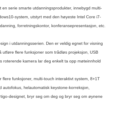
t en serie smarte utdanningsprodukter, innebygd multi-
dows10-system, utstyrt med den høyeste Intel Core i7-
tdanning, forretningskontor, konferansepresentasjon, etc.
esign i utdanningsserien. Den er veldig egnet for visning
 utføre flere funksjoner som trådløs projeksjon, USB
aders roterende kamera lar deg enkelt ta opp møteinnhold
flere funksjoner, multi-touch interaktivt system, 8+1T
d autofokus, helautomatisk keystone-korreksjon,
ertigo-designet, bryr seg om deg og bryr seg om øynene