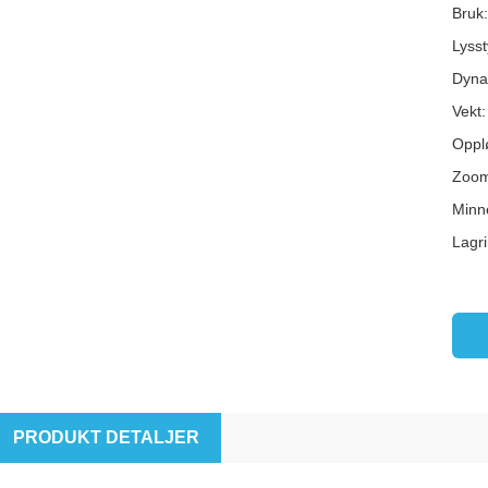
Bruk:
Lyss
Dyna
Vekt:
Oppl
Zoom
Minn
Lagr
PRODUKT DETALJER