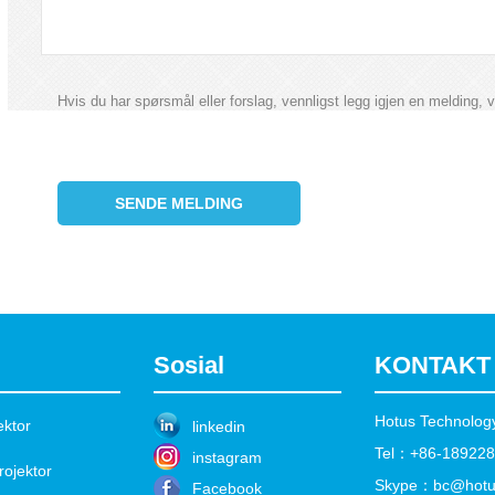
Hvis du har spørsmål eller forslag, vennligst legg igjen en melding, v
SENDE MELDING
Sosial
KONTAKT
Hotus Technology
ektor
linkedin
Tel：+86-18922
instagram
rojektor
Skype：bc@hotu
Facebook