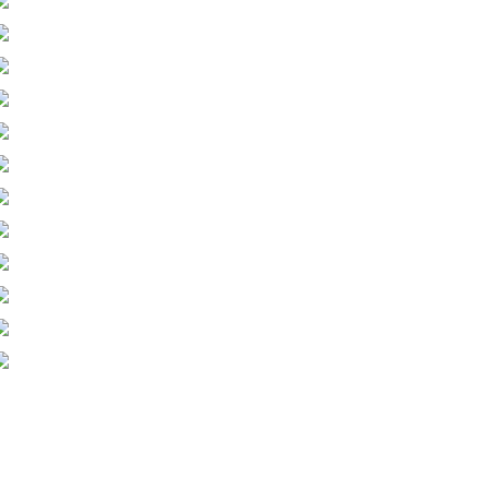
Finger Touch Windows
Bærbar DLP-projektor
2022-02-18
2022-02-18
na Touch Interactive Projector
Hotus Technology, a China DLP po