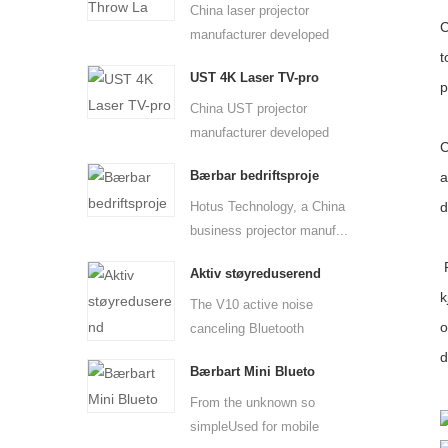
China laser projector
C
manufacturer developed
t
ultra...
UST 4K Laser TV-pro
p
China UST projector
manufacturer developed
C
ultra-s...
Bærbar bedriftsproje
a
Hotus Technology, a China
d
business projector manuf...
P
Aktiv støyreduserend
k
The V10 active noise
o
canceling Bluetooth
headphone...
d
Bærbart Mini Blueto
From the unknown so
simpleUsed for mobile