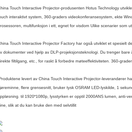
hina Touch Interactive Projector-produsenten Hotus Technology utvikle
ouch interaktivt system, 360-graders videokonferansesystem, ekte Win
rosessoren, multifunksjon i ett, egnet for visdom Ulike scenarier som u
hina Touch Interactive Projector Factory har også utviklet et spesielt d
v dokumenter ved hjelp av DLP-projeksjonsteknologi. Du trenger bare å
irekte filtilgang, etc., for raskt å forbedre møteeffektiviteten. 360-gr
roduktene levert av China Touch Interactive Projector-leverandører har 
jøreminne, flere grensesnitt, bruker tysk OSRAM LED-lyskilde, 1 sekun
ppløsning. til 1920*1080p, lysstyrken er opptil 2000ANS lumen, anti-v
ine, slik at du kan bruke den med selvtillit